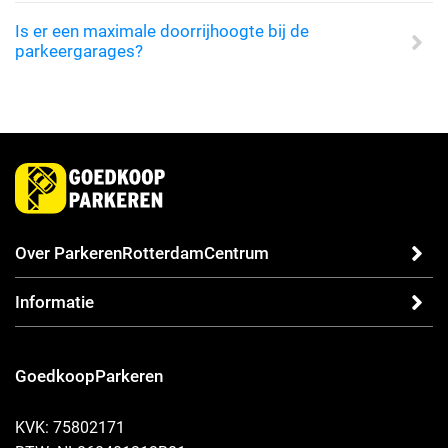
Is er een maximale doorrijhoogte bij de
parkeergarages?
Over ParkerenRotterdamCentrum
Informatie
GoedkoopParkeren
KVK: 75802171