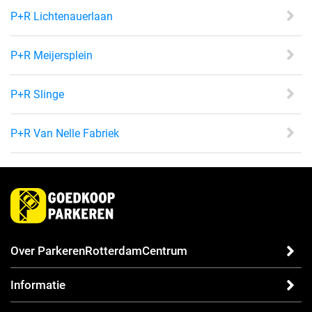
P+R Lichtenauerlaan
P+R Meijersplein
P+R Slinge
P+R Van Nelle Fabriek
Over ParkerenRotterdamCentrum
Informatie