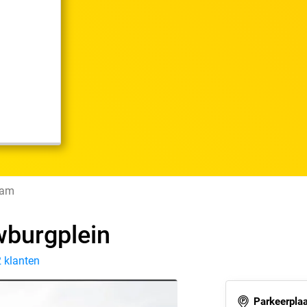
dam
burgplein
 klanten
Parkeerplaa