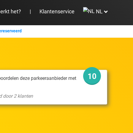
erkt het?
|
Klantenservice
NL
ereserveerd
10
eoordelen deze parkeeraanbieder met
d door 2 klanten