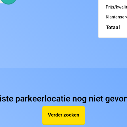
Prijs/kwalit
Klantenser
Totaal
iste parkeerlocatie nog niet gev
Verder zoeken