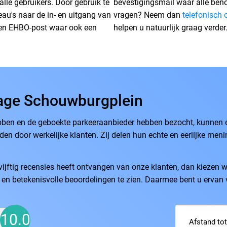
lle gebruikers. Door gebruik te
bevestigingsmail waar alle beno
eau's naar de in- en uitgang van
vragen? Neem dan
telefonisch 
 een EHBO-post waar ook een
helpen u natuurlijk graag verder
age Schouwburgplein
bben en de geboekte parkeeraanbieder hebben bezocht, kunnen ee
en door werkelijke klanten. Zij delen hun echte en eerlijke men
ftig recensies heeft ontvangen van onze klanten, dan kiezen wi
te en betekenisvolle beoordelingen te zien. Daarmee bent u ervan 
10.0
Afstand tot