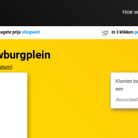
Hoe w
agste prijs
vliegveld
In 3 klikken
g
wburgplein
datum
)
Klanten b
een
Beoordeel