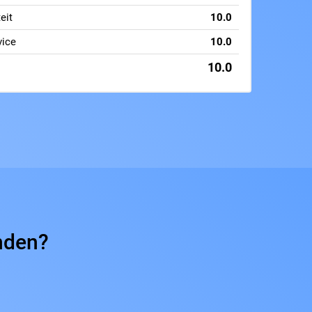
eit
10.0
vice
10.0
10.0
onden?