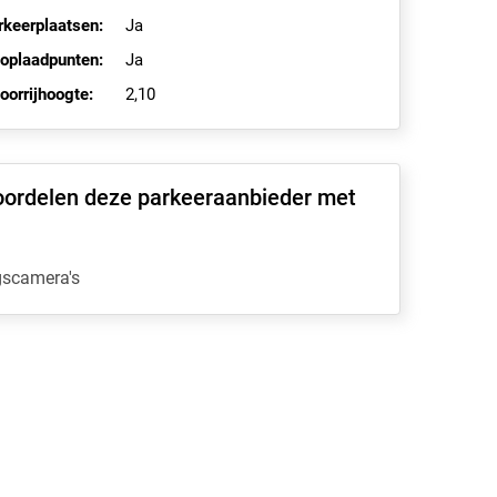
rkeerplaatsen:
Ja
 oplaadpunten:
Ja
orrijhoogte:
2,10
oordelen deze parkeeraanbieder met
gscamera's